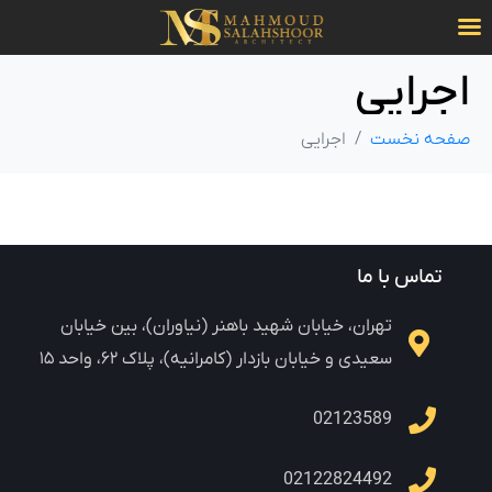
اجرایی
صفحه نخست
اجرایی
تماس با ما
تهران، خیابان شهید باهنر (نیاوران)، بین خیابان
سعیدی و خیابان بازدار (کامرانیه)، پلاک ۶۲، واحد ۱۵
02123589
02122824492