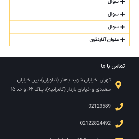
سوال
سوال
سوال
عنوان آکاردئون
تماس با ما
تهران، خیابان شهید باهنر (نیاوران)، بین خیابان
سعیدی و خیابان بازدار (کامرانیه)، پلاک ۶۲، واحد ۱۵
02123589
02122824492