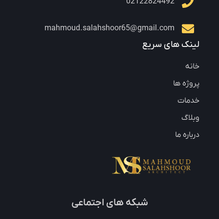
02122824492
mahmoud.salahshoor65@gmail.com
لینک های سریع
خانه
پروژه ها
خدمات
وبلاگ
درباره ما
شبکه های اجتماعی