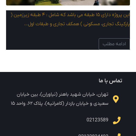
این پروژه دارای ۱۵ طبقه می باشد که شامل : ۴ طبقه زیرزمین (
پارکینگ تجاری، مسکونی ) همکف تجاری و طبقات اول…
ادامه مطلب
تماس با ما
تهران، خیابان شهید باهنر (نیاوران)، بین خیابان
سعیدی و خیابان بازدار (کامرانیه)، پلاک ۶۲، واحد ۱۵
02123589